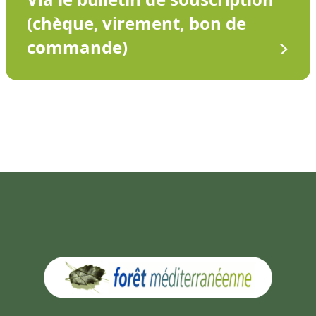
(chèque, virement, bon de
commande)