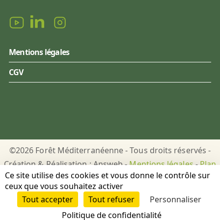
Mentions légales
CGV
©2026 Forêt Méditerranéenne - Tous droits réservés -
Création & Réalisation : Answeb -
Mentions légales
-
Plan
Ce site utilise des cookies et vous donne le contrôle sur
du site
-
Gestion des cookies
ceux que vous souhaitez activer
Tout accepter
Tout refuser
Personnaliser
DON
PUBLICATIONS
Politique de confidentialité