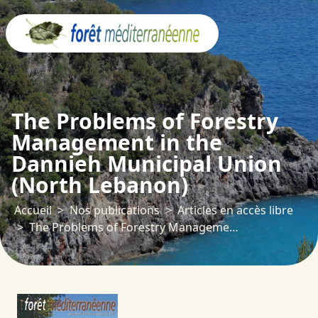
Panneau de gestion des cookies
The Problems of Forestry
Management in the
Dannieh Municipal Union
(North Lebanon)
Accueil
Nos publications
Articles en accès libre
The Problems of Forestry Management in the Dannieh Municipal Union (North Lebanon)