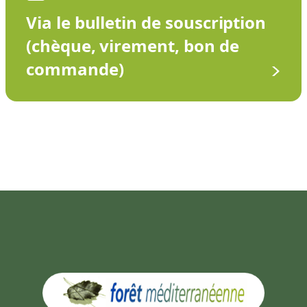
Via le bulletin de souscription
(chèque, virement, bon de
commande)