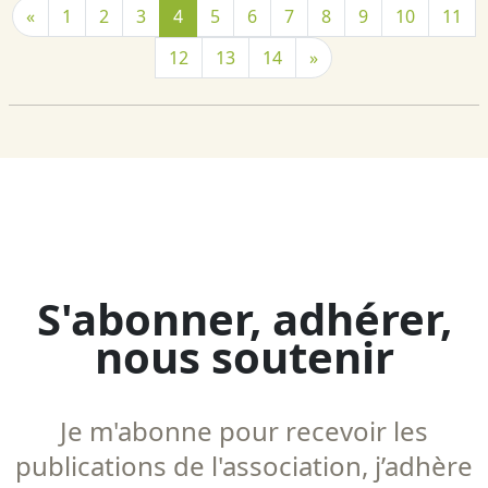
«
1
2
3
4
5
6
7
8
9
10
11
12
13
14
»
S'abonner, adhérer,
nous soutenir
Je m'abonne pour recevoir les
publications de l'association, j’adhère