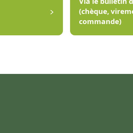
Via le bulletin 
(chèque, virem
commande)