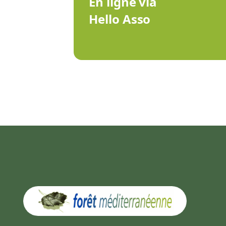
En ligne via
Hello Asso