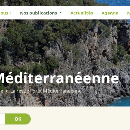
ous ?
Nos publications
Actualités
Agenda
N
 Méditerranéenne
ne
La revue Forêt Méditerranéenne