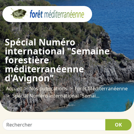
Panneau de gestion des cookies
Spécial Numéro
international "Semaine
forestière
méditerranéenne
d'Avignon"
Accueil
Nos publications
Forêt Méditerranéenne
Spécial Numéro international "Semaine forestière méditerranéenne d'Avignon"