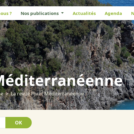
ous ?
Nos publications
Actualités
Agenda
N
 Méditerranéenne
ne
La revue Forêt Méditerranéenne