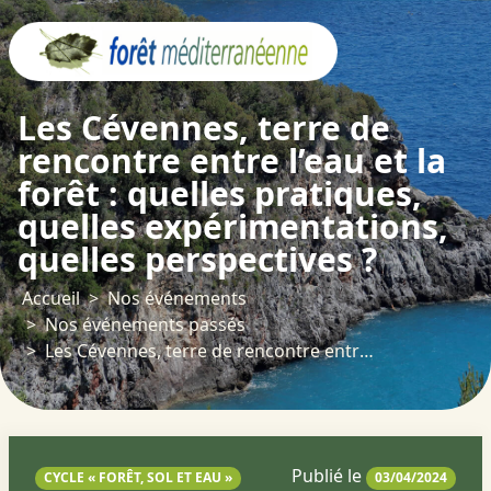
Panneau de gestion des cookies
Les Cévennes, terre de
rencontre entre l’eau et la
forêt : quelles pratiques,
quelles expérimentations,
quelles perspectives ?
Accueil
Nos événements
Nos événements passés
Les Cévennes, terre de rencontre entre l’eau et la forêt : quelles pratiques, quelles expérimentations, quelles perspectives ?
Publié le
CYCLE « FORÊT, SOL ET EAU »
03/04/2024