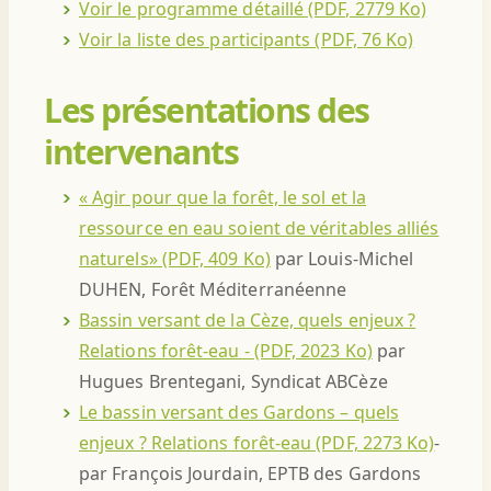
Voir le programme détaillé (PDF, 2779 Ko)
Voir la liste des participants (PDF, 76 Ko)
Les présentations des
intervenants
« Agir pour que la forêt, le sol et la
ressource en eau soient de véritables alliés
naturels» (PDF, 409 Ko)
par Louis-Michel
DUHEN, Forêt Méditerranéenne
Bassin versant de la Cèze, quels enjeux ?
Relations forêt-eau - (PDF, 2023 Ko)
par
Hugues Brentegani, Syndicat ABCèze
Le bassin versant des Gardons – quels
enjeux ? Relations forêt-eau (PDF, 2273 Ko)
-
par François Jourdain, EPTB des Gardons