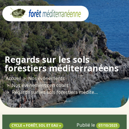
Panneau de gestion des cookies
Regards sur les sols
forestiers méditerranéens
Accueil
Nos événements
Nos événements en cours
Regards sur les sols forestiers méditerranéens
Publié le
CYCLE « FORÊT, SOL ET EAU »
07/10/2025