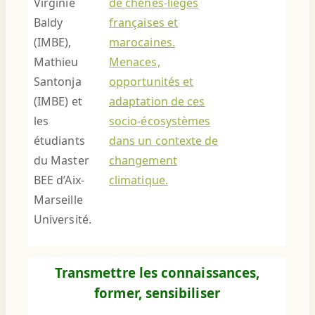
Virginie
de chênes-lièges
Baldy
françaises et
(IMBE),
marocaines.
Mathieu
Menaces,
Santonja
opportunités et
(IMBE) et
adaptation de ces
les
socio-écosystèmes
étudiants
dans un contexte de
du Master
changement
BEE d’Aix-
climatique.
Marseille
Université.
Transmettre les connaissances,
former, sensibiliser