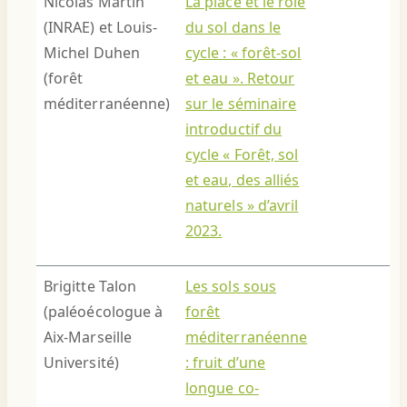
Nicolas Martin
La place et le rôle
(INRAE) et Louis-
du sol dans le
Michel Duhen
cycle : « forêt-sol
(forêt
et eau ». Retour
méditerranéenne)
sur le séminaire
introductif du
cycle « Forêt, sol
et eau, des alliés
naturels » d’avril
2023.
Brigitte Talon
Les sols sous
(paléoécologue à
forêt
Aix-Marseille
méditerranéenne
Université)
: fruit d’une
longue co-