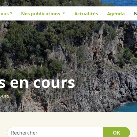
ous ?
Nos publications
Actualités
Agenda
N
 en cours
ours