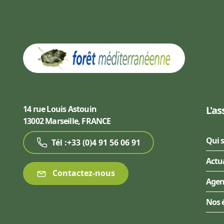
14 rue Louis Astouin
L'as
13002 Marseille, FRANCE
Qui 
Tél :+33 (0)4 91 56 06 91
Actu
Contactez-nous
Age
Nos 