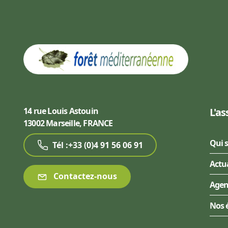
14 rue Louis Astouin
L'as
13002 Marseille, FRANCE
Qui 
Tél :+33 (0)4 91 56 06 91
Actu
Contactez-nous
Age
Nos 