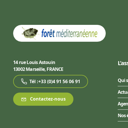
14 rue Louis Astouin
L'as
13002 Marseille, FRANCE
Qui 
Tél :+33 (0)4 91 56 06 91
Actu
Contactez-nous
Age
Nos 