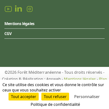
Mentions légales
CGV
©2026 Forêt Méditerranéenne - Tous droits réservés -
Création & Réalisation : Answeb -
Mentions légales
-
Plan
Ce site utilise des cookies et vous donne le contrôle sur
du site
-
Gestion des cookies
ceux que vous souhaitez activer
Tout accepter
Tout refuser
Personnaliser
DON
PUBLICATIONS
Politique de confidentialité