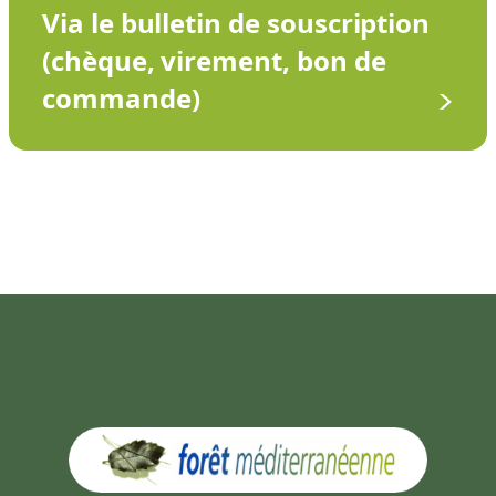
Via le bulletin de souscription
(chèque, virement, bon de
commande)