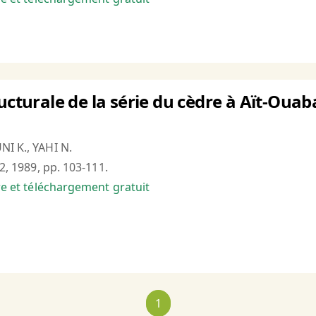
ructurale de la série du cèdre à Aït-Oua
NI K., YAHI N.
°2, 1989, pp. 103-111.
bre et téléchargement gratuit
1