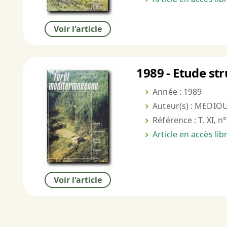
Voir l'article
1989 - Etude st
Année : 1989
Auteur(s) : MEDIOU
Référence : T. XI, n
Article en accès li
Voir l'article