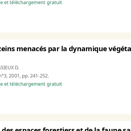
bre et téléchargement gratuit
èzeins menacés par la dynamique végéta
SSIEUX D.
 n°3, 2001, pp. 241-252.
bre et téléchargement gratuit
n des espaces forestiers et de la faune 