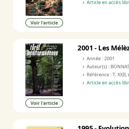
Article en accès li
Voir l'article
2001 - Les Mél
Année : 2001
Auteur(s) : BONNA
Référence : T. XXII,
Article en accès li
Voir l'article
1995 - Evolutio