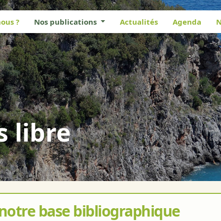
ous ?
Nos publications
Actualités
Agenda
N
s libre
 notre base bibliographique