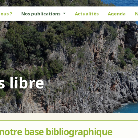
ous ?
Nos publications
Actualités
Agenda
N
s libre
 notre base bibliographique