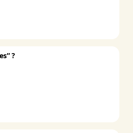
es” ?