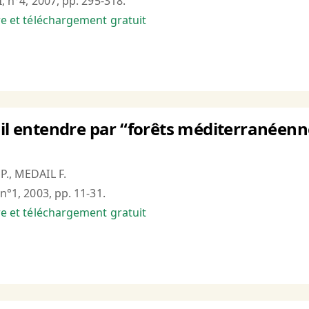
I, n°4, 2007, pp. 295-318.
bre et téléchargement gratuit
-il entendre par “forêts méditerranéenn
P., MEDAIL F.
 n°1, 2003, pp. 11-31.
bre et téléchargement gratuit