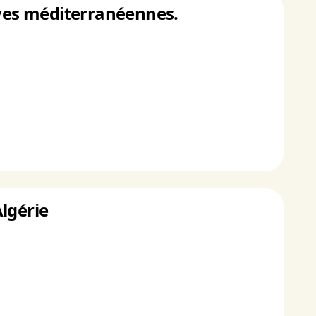
lves méditerranéennes.
lgérie