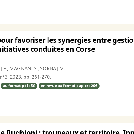
our favoriser les synergies entre gestio
nitiatives conduites en Corse
 J.P., MAGNANI S., SORBA J.M.
 n°3, 2023, pp. 261-270.
au format pdf : 5€
en revue au format papier : 20€
e e Rughjoni : troupeaux et territoire. 