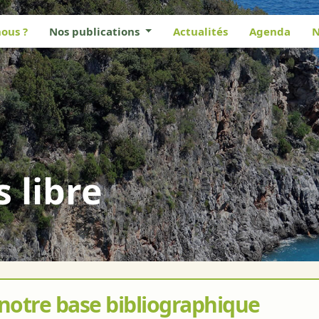
ous ?
Nos publications
Actualités
Agenda
N
s libre
 notre base bibliographique