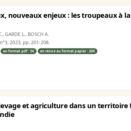
x, nouveaux enjeux : les troupeaux à la 
C., GARDE L., BOSCH A.
 n°3, 2023, pp. 201-208.
au format pdf : 5€
en revue au format papier : 20€
levage et agriculture dans un territoire 
endie