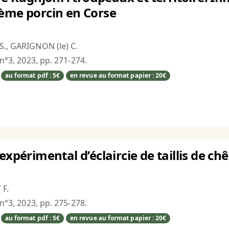
tème porcin en Corse
S., GARIGNON (le) C.
 n°3, 2023, pp. 271-274.
au format pdf : 5€
en revue au format papier : 20€
expérimental d’éclaircie de taillis de ch
 F.
 n°3, 2023, pp. 275-278.
au format pdf : 5€
en revue au format papier : 20€