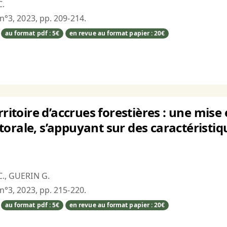
C.
 n°3, 2023, pp. 209-214.
au format pdf : 5€
en revue au format papier : 20€
rritoire d’accrues forestières : une mise 
orale, s’appuyant sur des caractéristi
C., GUERIN G.
 n°3, 2023, pp. 215-220.
au format pdf : 5€
en revue au format papier : 20€