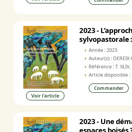
Commander
2023 - L’approch
sylvopastorale 
Année : 2023
Auteur(s) : DEREIX
Référence : T. XLIV,
Article disponible :
Commander
Voir l'article
2023 - Une déma
espaces boisés 