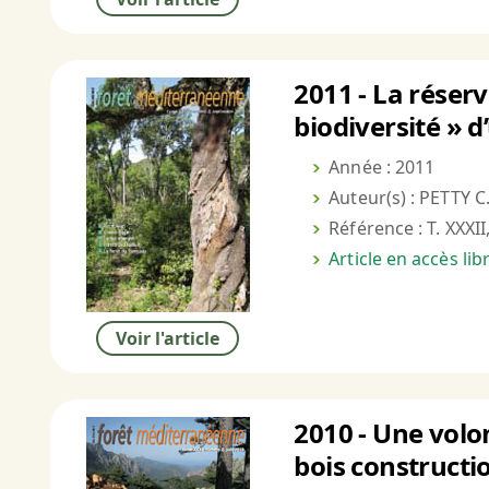
2011 - La réser
biodiversité » 
Année : 2011
Auteur(s) : PETTY C
Référence : T. XXXII
Article en accès li
Voir l'article
2010 - Une volon
bois constructi