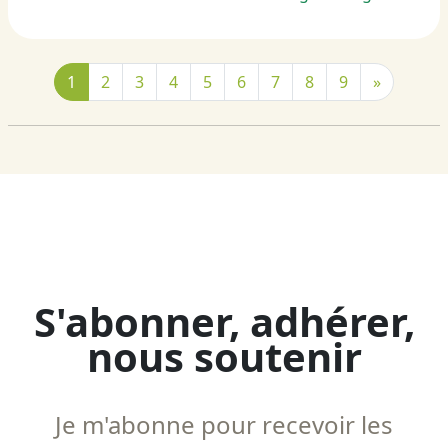
1
2
3
4
5
6
7
8
9
»
S'abonner, adhérer,
nous soutenir
Je m'abonne pour recevoir les