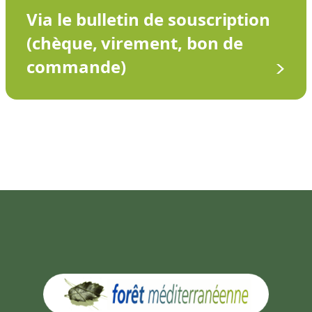
Via le bulletin de souscription
(chèque, virement, bon de
commande)