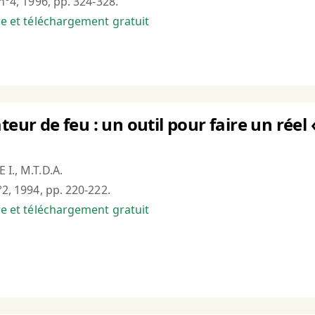
 n°4, 1996, pp. 324-328.
bre et téléchargement gratuit
teur de feu : un outil pour faire un rée
 I., M.T.D.A.
°2, 1994, pp. 220-222.
bre et téléchargement gratuit