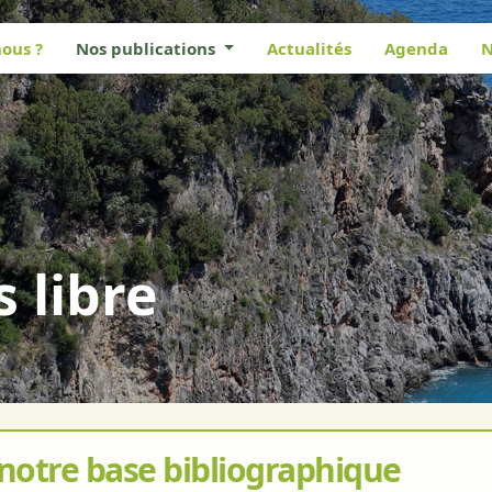
ous ?
Nos publications
Actualités
Agenda
N
s libre
 notre base bibliographique