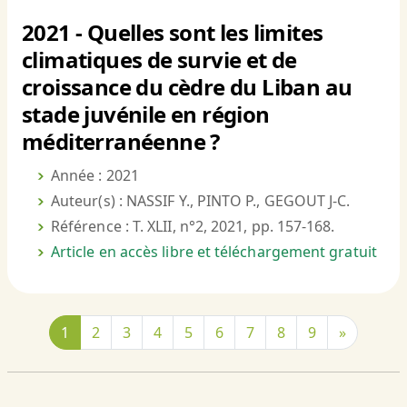
2021 - Quelles sont les limites
climatiques de survie et de
croissance du cèdre du Liban au
stade juvénile en région
méditerranéenne ?
Année : 2021
Auteur(s) : NASSIF Y., PINTO P., GEGOUT J-C.
Référence : T. XLII, n°2, 2021, pp. 157-168.
Article en accès libre et téléchargement gratuit
1
2
3
4
5
6
7
8
9
»