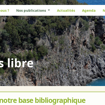
ous ?
Nos publications
Actualités
Agenda
N
s libre
 notre base bibliographique