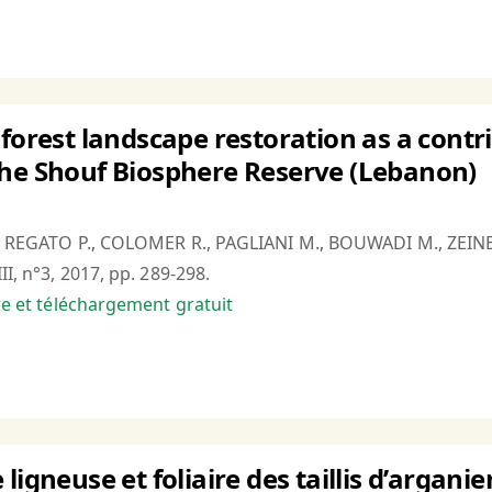
 forest landscape restoration as a contr
the Shouf Biosphere Reserve (Lebanon)
., REGATO P., COLOMER R., PAGLIANI M., BOUWADI M., ZEIN
II, n°3, 2017, pp. 289-298.
bre et téléchargement gratuit
ligneuse et foliaire des taillis d’argan