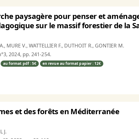
che paysagère pour penser et aménager l
agogique sur le massif forestier de la 
A., MURE V., WATTELLIER F., DUTHOIT R., GONTIER M.
n°3, 2024, pp. 241-254.
au format pdf : 5€
en revue au format papier : 12€
mes et des forêts en Méditerranée
 J.