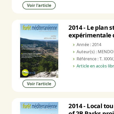
Voir l'article
2014 - Le plan s
expérimentale d
Année : 2014
Auteur(s) : MENDON
Référence : T. XXXV,
Article en accès li
Voir l'article
2014 - Local tou
of 2B Parks pro