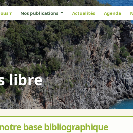
ous ?
Nos publications
Actualités
Agenda
N
s libre
 notre base bibliographique