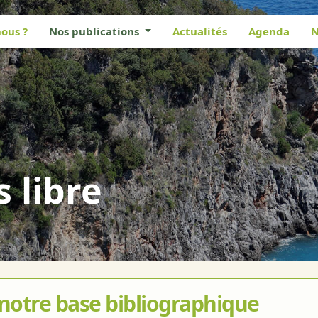
ous ?
Nos publications
Actualités
Agenda
N
s libre
 notre base bibliographique