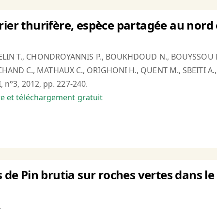
rier thurifère, espèce partagée au nord
UELIN T., CHONDROYANNIS P., BOUKHDOUD N., BOUYSSOU M
AND C., MATHAUX C., ORIGHONI H., QUENT M., SBEITI A., 
I, n°3, 2012, pp. 227-240.
bre et téléchargement gratuit
s de Pin brutia sur roches vertes dans le
.