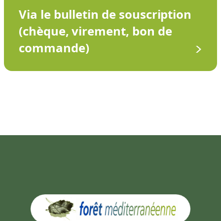
Via le bulletin de souscription
(chèque, virement, bon de
commande)