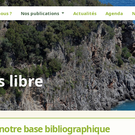
ous ?
Nos publications
Actualités
Agenda
N
s libre
 notre base bibliographique