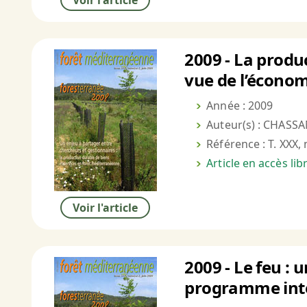
Voir l'article
2009 - La produ
vue de l’économ
Année : 2009
Auteur(s) : CHASSAN
Référence : T. XXX, 
Article en accès li
Voir l'article
2009 - Le feu :
programme inté