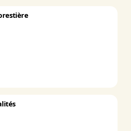
orestière
lités