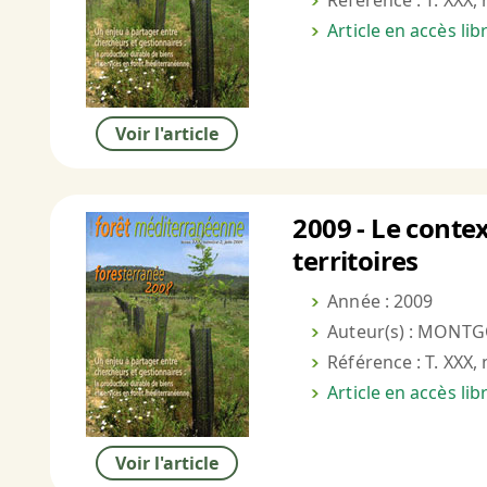
Référence : T. XXX, 
Article en accès li
Voir l'article
2009 - Le conte
territoires
Année : 2009
Auteur(s) : MONTGO
Référence : T. XXX, 
Article en accès li
Voir l'article