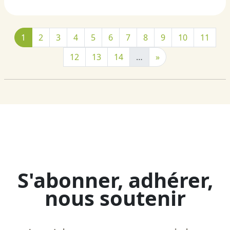
1
2
3
4
5
6
7
8
9
10
11
12
13
14
…
»
S'abonner, adhérer,
nous soutenir