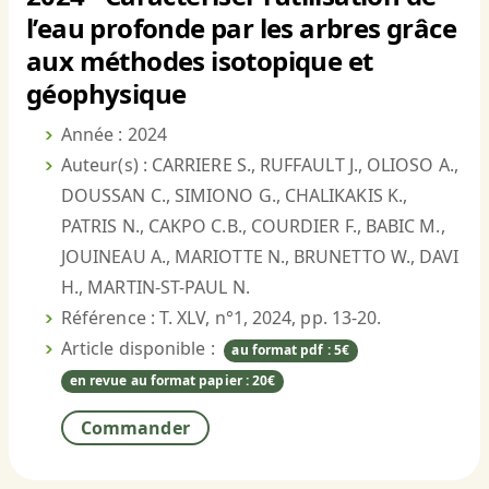
l’eau profonde par les arbres grâce
aux méthodes isotopique et
géophysique
Année : 2024
Auteur(s) : CARRIERE S., RUFFAULT J., OLIOSO A.,
DOUSSAN C., SIMIONO G., CHALIKAKIS K.,
PATRIS N., CAKPO C.B., COURDIER F., BABIC M.,
JOUINEAU A., MARIOTTE N., BRUNETTO W., DAVI
H., MARTIN-ST-PAUL N.
Référence : T. XLV, n°1, 2024, pp. 13-20.
Article disponible :
au format pdf : 5€
en revue au format papier : 20€
Commander