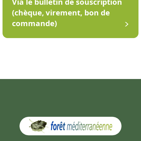
Via le bulletin de souscription
(chèque, virement, bon de
commande)