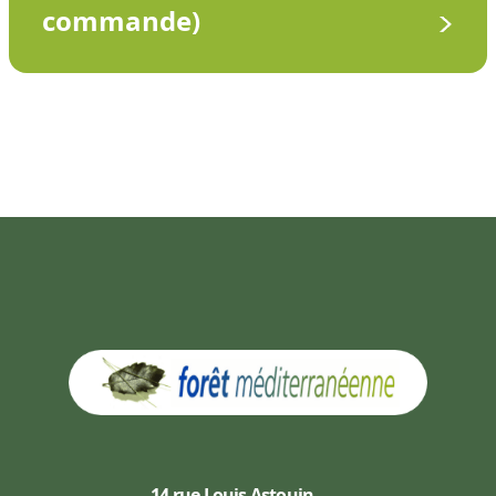
commande)
14 rue Louis Astouin