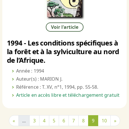
Voir l'article
1994 - Les conditions spécifiques à
la forêt et à la sylviculture au nord
de l’Afrique.
Année : 1994
Auteur(s) : MARION J.
Référence : T. XV, n°1, 1994, pp. 55-58.
Article en accès libre et téléchargement gratuit
«
…
3
4
5
6
7
8
9
10
»