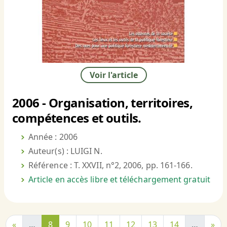
Voir l'article
2006 - Organisation, territoires,
compétences et outils.
Année : 2006
Auteur(s) : LUIGI N.
Référence : T. XXVII, n°2, 2006, pp. 161-166.
Article en accès libre et téléchargement gratuit
«
…
8
9
10
11
12
13
14
…
»