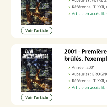
Auteur(s) : PEYRE S
Référence : T. XXII,
Article en accès li
Voir l'article
2001 - Première
brûlés, l'exempl
Année : 2001
Auteur(s) : GROGN
Référence : T. XXII,
Article en accès li
Voir l'article