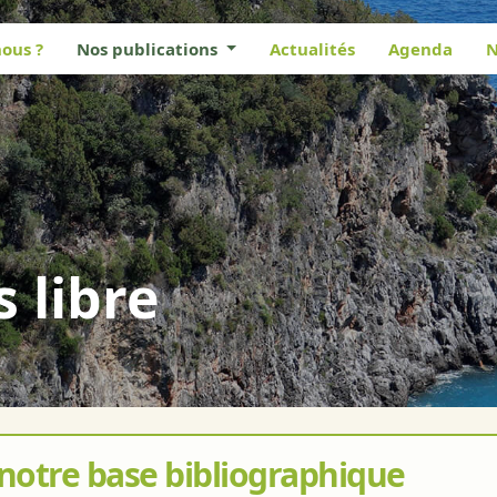
ous ?
Nos publications
Actualités
Agenda
N
s libre
 notre base bibliographique