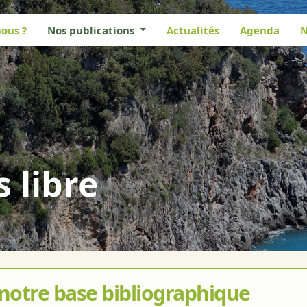
ous ?
Nos publications
Actualités
Agenda
N
s libre
 notre base bibliographique