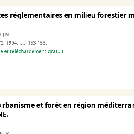
tes réglementaires en milieu forestier 
 J.M.
°2, 1994, pp. 153-155.
bre et téléchargement gratuit
urbanisme et forêt en région méditerr
NE.
 J.P.