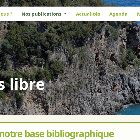
ous ?
Nos publications
Actualités
Agenda
N
s libre
 notre base bibliographique