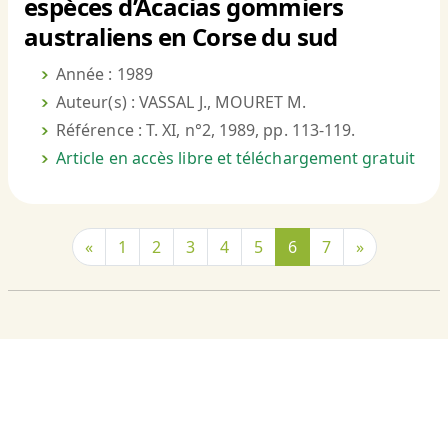
espèces d’Acacias gommiers
australiens en Corse du sud
Année : 1989
Auteur(s) : VASSAL J., MOURET M.
Référence : T. XI, n°2, 1989, pp. 113-119.
Article en accès libre et téléchargement gratuit
«
1
2
3
4
5
6
7
»