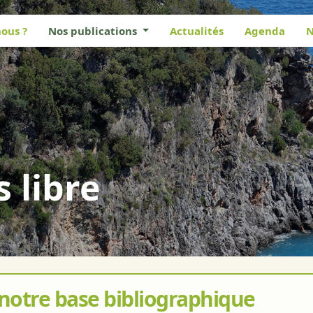
ous ?
Nos publications
Actualités
Agenda
N
s libre
 notre base bibliographique