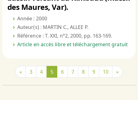
des Maures, Var).
Année : 2000
Auteur(s) : MARTIN C., ALLEE P.
Référence : T. XXI, n°2, 2000, pp. 163-169.
Article en accès libre et téléchargement gratuit
«
3
4
5
6
7
8
9
10
»