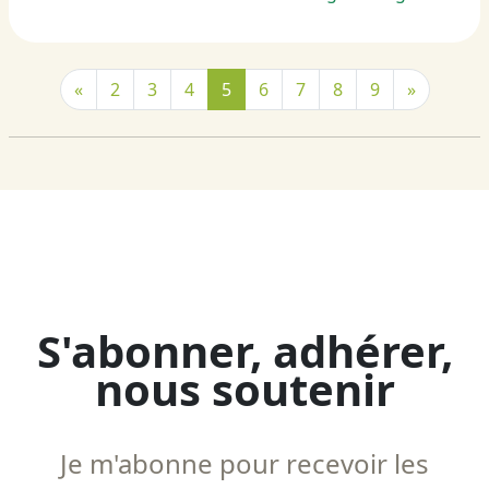
«
2
3
4
5
6
7
8
9
»
S'abonner, adhérer,
nous soutenir
Je m'abonne pour recevoir les