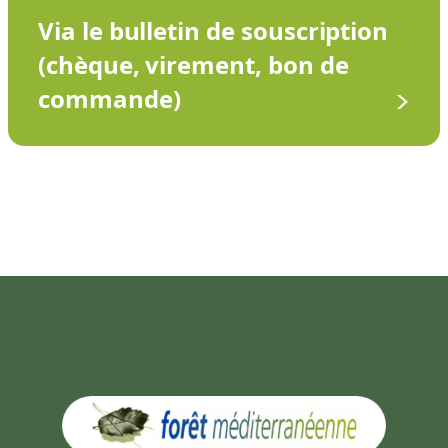
Via le bulletin de souscription
(chèque, virement, bon de
commande)