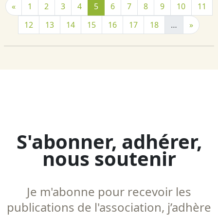
«
1
2
3
4
5
6
7
8
9
10
11
12
13
14
15
16
17
18
…
»
S'abonner, adhérer,
nous soutenir
Je m'abonne pour recevoir les
publications de l'association, j’adhère