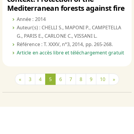
Mediterranean forests against fire
Année : 2014
Auteur(s) : CHELLI S., MAPONI P., CAMPETELLA
G., PARIS E., CARLONE C., VISSANI L.
Référence : T. XXXV, n°3, 2014, pp. 265-268.
Article en accès libre et téléchargement gratuit
«
3
4
5
6
7
8
9
10
»