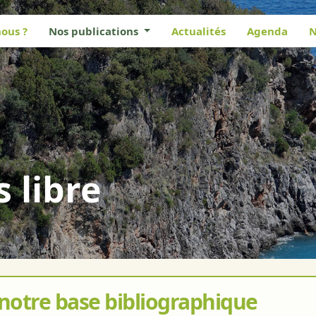
ous ?
Nos publications
Actualités
Agenda
N
s libre
 notre base bibliographique