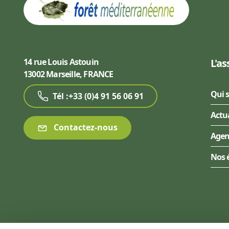
14 rue Louis Astouin
L'as
13002 Marseille, FRANCE
Qui 
Tél :+33 (0)4 91 56 06 91
Actu
Contactez-nous
Age
Nos 