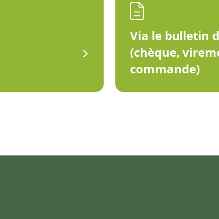
Via le bulletin 
(chèque, virem
commande)