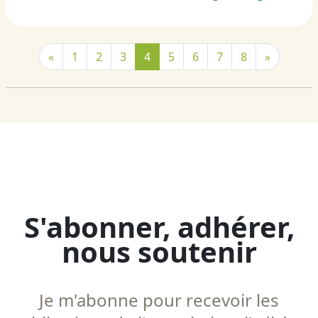
«
1
2
3
4
5
6
7
8
»
S'abonner, adhérer,
nous soutenir
Je m'abonne pour recevoir les