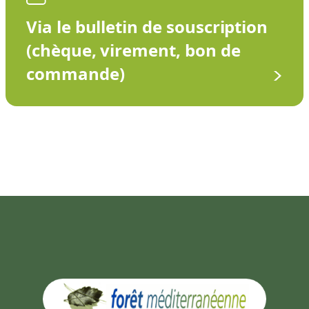
Via le bulletin de souscription
(chèque, virement, bon de
commande)