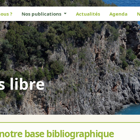
ous ?
Nos publications
Actualités
Agenda
N
s libre
 notre base bibliographique