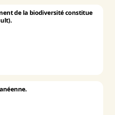
ment de la biodiversité constitue
ult).
ranéenne.