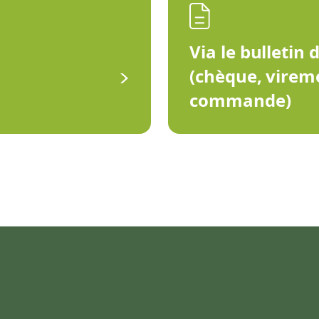
Via le bulletin 
(chèque, virem
commande)