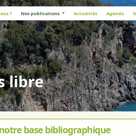
ous ?
Nos publications
Actualités
Agenda
N
s libre
 notre base bibliographique