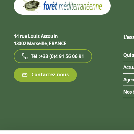
14 rue Louis Astouin
L'as
13002 Marseille, FRANCE
Qui 
Tél :+33 (0)4 91 56 06 91
Actu
Contactez-nous
Age
Nos 