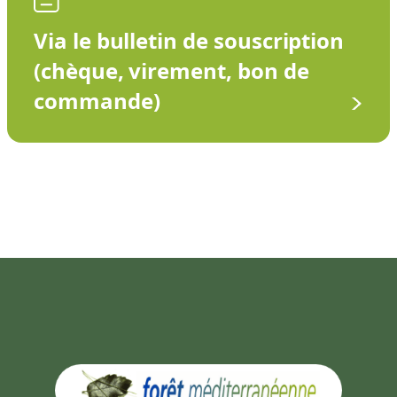
Via le bulletin de souscription
(chèque, virement, bon de
commande)