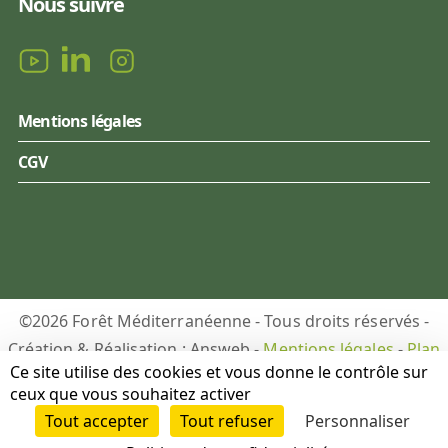
Nous suivre
Mentions légales
CGV
©2026 Forêt Méditerranéenne - Tous droits réservés -
Création & Réalisation : Answeb -
Mentions légales
-
Plan
Ce site utilise des cookies et vous donne le contrôle sur
du site
-
Gestion des cookies
ceux que vous souhaitez activer
Tout accepter
Tout refuser
Personnaliser
DON
PUBLICATIONS