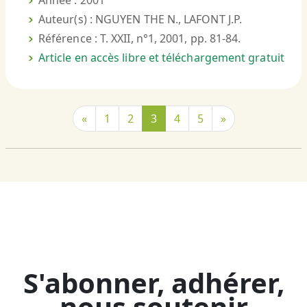
Année : 2001
Auteur(s) : NGUYEN THE N., LAFONT J.P.
Référence : T. XXII, n°1, 2001, pp. 81-84.
Article en accès libre et téléchargement gratuit
«
1
2
3
4
5
»
S'abonner, adhérer,
nous soutenir