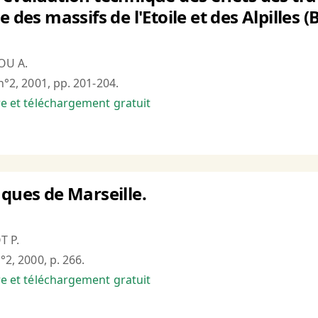
e des massifs de l'Etoile et des Alpille
OU A.
 n°2, 2001, pp. 201-204.
bre et téléchargement gratuit
nques de Marseille.
T P.
n°2, 2000, p. 266.
bre et téléchargement gratuit