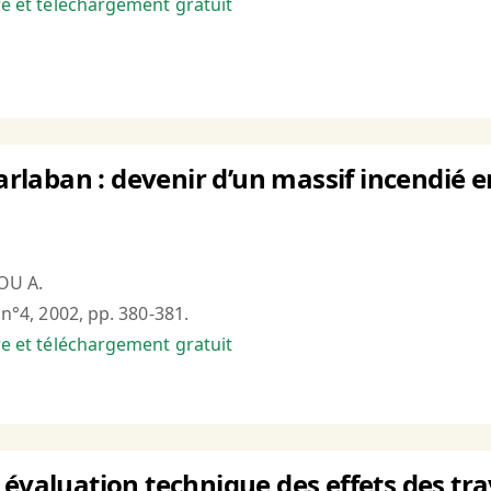
bre et téléchargement gratuit
 Garlaban : devenir d’un massif incendié
OU A.
, n°4, 2002, pp. 380-381.
bre et téléchargement gratuit
 évaluation technique des effets des tr