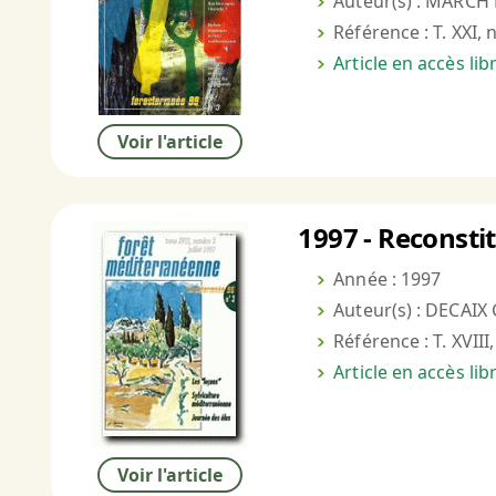
Auteur(s) : MARCH
Référence : T. XXI, 
Article en accès li
Voir l'article
1997 - Reconsti
Année : 1997
Auteur(s) : DECAIX 
Référence : T. XVIII
Article en accès li
Voir l'article