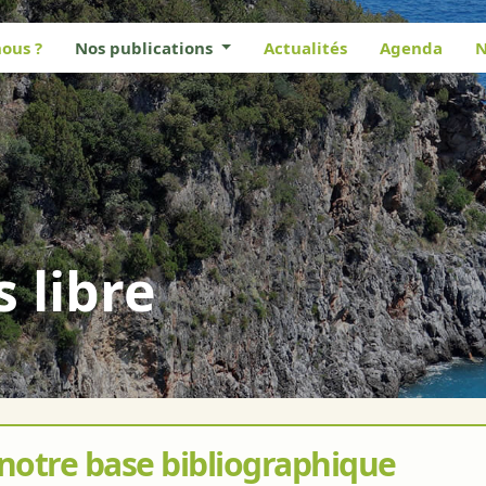
ous ?
Nos publications
Actualités
Agenda
N
s libre
 notre base bibliographique