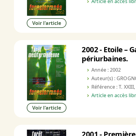
Article en accès li
Voir l'article
2002 - Etoile –
périurbaines.
Année : 2002
Auteur(s) : GROGN
Référence : T. XXIII
Article en accès li
Voir l'article
2001 - Première