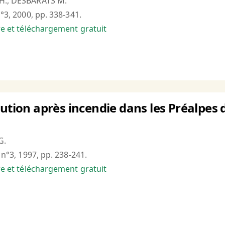
 H., DESBARATS M.
n°3, 2000, pp. 338-341.
bre et téléchargement gratuit
tution après incendie dans les Préalpes 
G.
, n°3, 1997, pp. 238-241.
bre et téléchargement gratuit