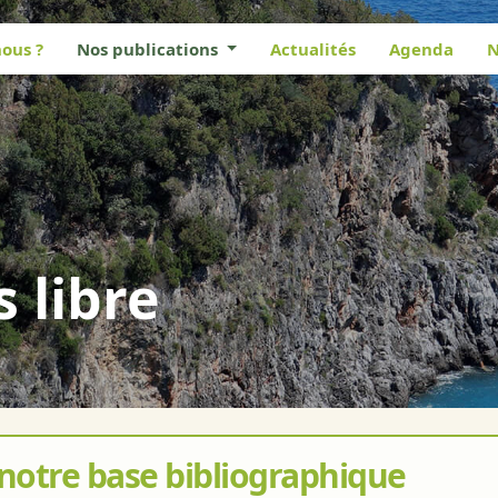
ous ?
Nos publications
Actualités
Agenda
N
s libre
 notre base bibliographique