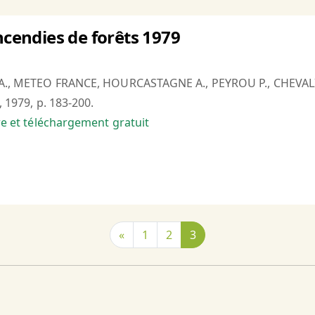
ncendies de forêts 1979
E A., METEO FRANCE, HOURCASTAGNE A., PEYROU P., CHEVAL
2, 1979, p. 183-200.
bre et téléchargement gratuit
«
1
2
3