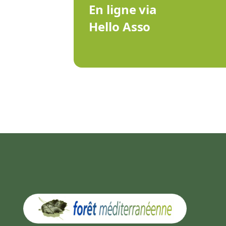
En ligne via
Hello Asso